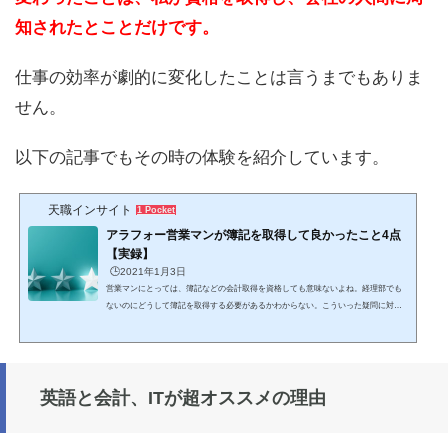
知されたとことだけです。
仕事の効率が劇的に変化したことは言うまでもありま
せん。
以下の記事でもその時の体験を紹介しています。
天職インサイト
1 Pocket
アラフォー営業マンが簿記を取得して良かったこと4点
【実録】
🕒️2021年1月3日
営業マンにとっては、簿記などの会計取得を資格しても意味ないよね。経理部でも
ないのにどうして簿記を取得する必要があるかわからない。こういった疑問に対し
て、実体験を踏まえてお答えします。管理人プロフィール30代後半に営業マンであ
りながら日商簿記2級、1級、そして米国公認会計士USCPAに合格。その後、メーカ
ーから総合商社、外資系企業への転職でキャリアを重ね、今はマーケティングの仕
事をしています。その間、年収は倍増し1,300万円を超えました。簿記こそ経済を支
える根本技術。営業マンにとって日常業務やキャリアアッ...
英語と会計、ITが超オススメの理由