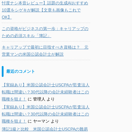
忖度ナシ本音レビュー】話題の生成AIおすすめ
10選をシゲキが解説【文章も画像もこれで
OK】
この資格がビジネスの第一歩：キャリアップの
ための必須スキル「簿記」
キャリアップで最初に目指すべき資格は？ 元
営業マンの米国公認会計士が解説
最近のコメント
【実録あり】米国公認会計士USCPAが監査法人
転職は間違い？30代以降の会計未経験者はこの
職種を狙え！
に
管理人
より
【実録あり】米国公認会計士USCPAが監査法人
転職は間違い？30代以降の会計未経験者はこの
職種を狙え！
に
ヤーマン
より
簿記1級と比較 米国公認会計士USCPAの難易