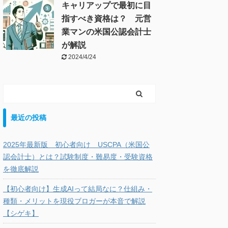
キャリアップで最初に目
指すべき資格は？ 元営
業マンの米国公認会計士
が解説
2024/4/24
最近の投稿
2025年最新版 初心者向け USCPA（米国公
認会計士）とは？試験制度・難易度・受験資格
を徹底解説
【初心者向け】生成AIって結局なに？仕組み・
種類・メリットを現役ブロガーが本音で解説
【シゲキ】