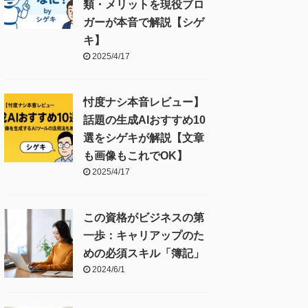
類・メリットを現役ブロ
ガーが本音で解説【シゲ
キ】
2025/4/17
忖度ナシ本音レビュー】
話題の生成AIおすすめ10
選をシゲキが解説【文章
も画像もこれでOK】
2025/4/17
この資格がビジネスの第
一歩：キャリアップのた
めの必須スキル「簿記」
2024/6/1