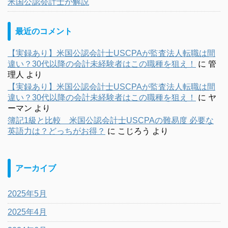
米国公認会計士が解説
最近のコメント
【実録あり】米国公認会計士USCPAが監査法人転職は間
違い？30代以降の会計未経験者はこの職種を狙え！
に
管
理人
より
【実録あり】米国公認会計士USCPAが監査法人転職は間
違い？30代以降の会計未経験者はこの職種を狙え！
に
ヤ
ーマン
より
簿記1級と比較 米国公認会計士USCPAの難易度 必要な
英語力は？どっちがお得？
に
こじろう
より
アーカイブ
2025年5月
2025年4月