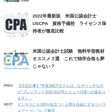
2022年最新版 米国公認会計士
USCPA 資格予備校 ライセンス保
持者が徹底比較
米国公認会計士試験 無料学習教材
オススメ３選 これで独学合格も夢
じゃない？
PREV
【注目記事】”年収300万父さんは、なぜリッチなの
か”プレジデント2020 6/12号レビュー(1億への道あり
ます）
NEXT
ビジネスにも100％役立つ！人間を自由にするリベラ
ルアーツについて解説