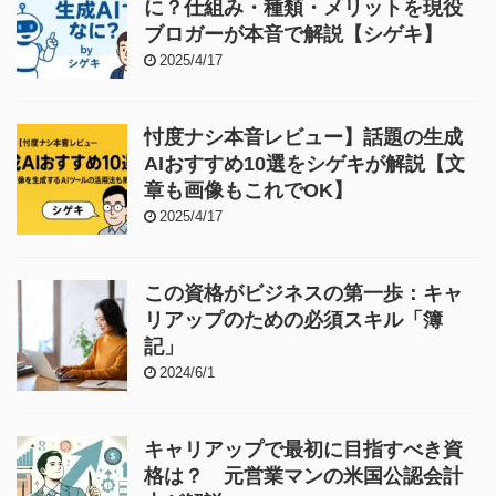
に？仕組み・種類・メリットを現役
ブロガーが本音で解説【シゲキ】
2025/4/17
忖度ナシ本音レビュー】話題の生成
AIおすすめ10選をシゲキが解説【文
章も画像もこれでOK】
2025/4/17
この資格がビジネスの第一歩：キャ
リアップのための必須スキル「簿
記」
2024/6/1
キャリアップで最初に目指すべき資
格は？ 元営業マンの米国公認会計