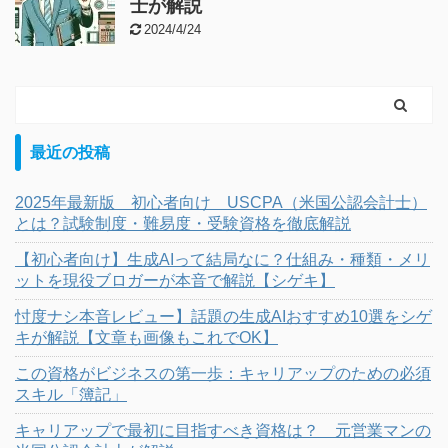
士が解説
2024/4/24
最近の投稿
2025年最新版 初心者向け USCPA（米国公認会計士）
とは？試験制度・難易度・受験資格を徹底解説
【初心者向け】生成AIって結局なに？仕組み・種類・メリ
ットを現役ブロガーが本音で解説【シゲキ】
忖度ナシ本音レビュー】話題の生成AIおすすめ10選をシゲ
キが解説【文章も画像もこれでOK】
この資格がビジネスの第一歩：キャリアップのための必須
スキル「簿記」
キャリアップで最初に目指すべき資格は？ 元営業マンの